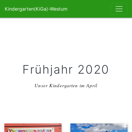
Weiter zum Inhalt
Kindergarten(KiGa)-Westum
Homepage des Elternausschuß vom KiGa-Westum
Frühjahr 2020
Unser Kindergarten im April